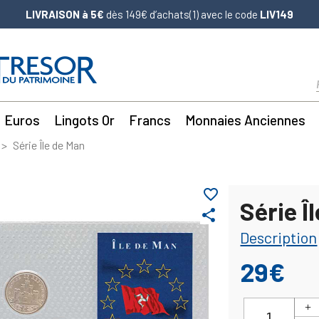
LIVRAISON à 5€
dès 149€ d’achats(1) avec le code
LIV149
Euros
Lingots Or
Francs
Monnaies Anciennes
Série Île de Man
favorite_border
Série Î
share
Description
29€