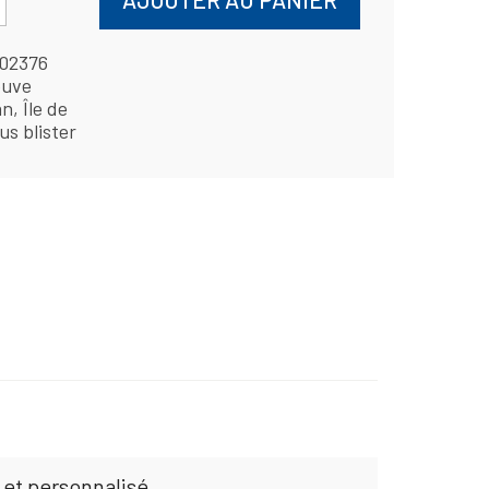
02376
uve
n, Île de
us blister
 et personnalisé