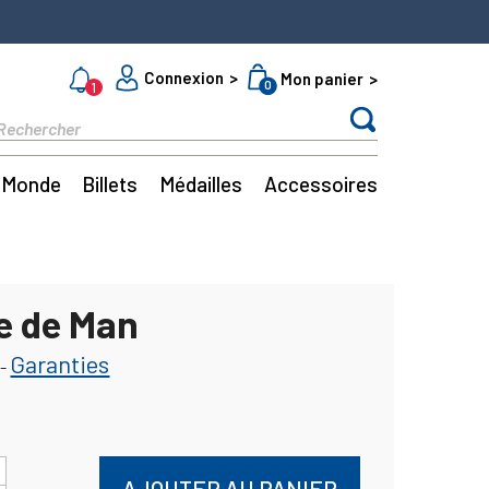
Connexion
Mon panier
0
1
Monde
Billets
Médailles
Accessoires
le de Man
Garanties
-
AJOUTER AU PANIER