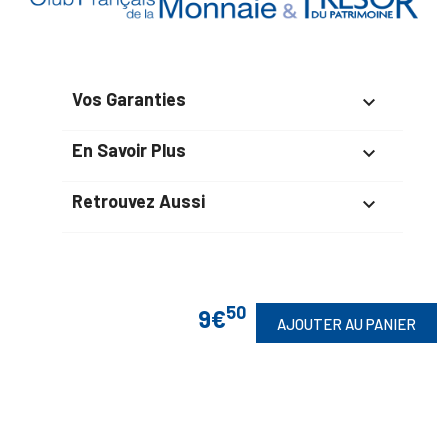
Vos Garanties

En Savoir Plus

Retrouvez Aussi

Suivez-Nous
50
9€
AJOUTER AU PANIER