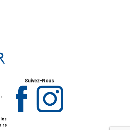
Suivez-Nous
ur
 les
aire