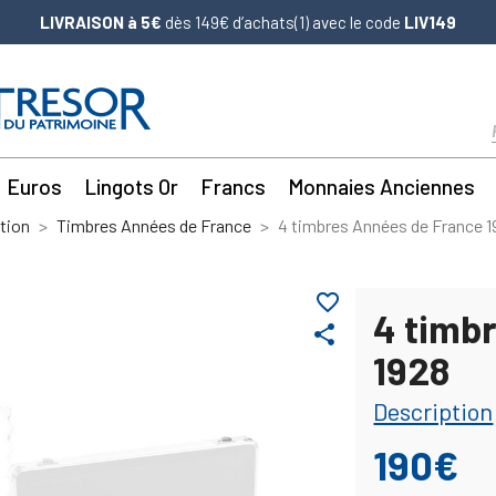
LIVRAISON à 5€
dès 149€ d’achats(1) avec le code
LIV149
Euros
Lingots Or
Francs
Monnaies Anciennes
tion
Timbres Années de France
4 timbres Années de France 1
favorite_border
4 timb
share
1928
Description
190€