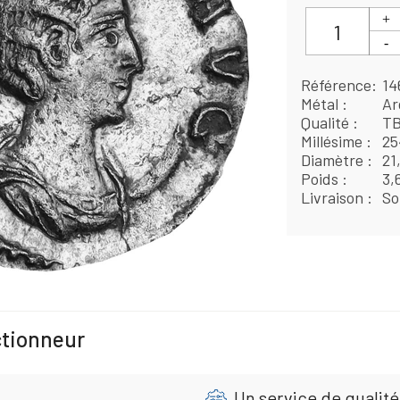
Référence
14
Métal
Ar
Qualité
T
Millésime
25
Diamètre
21
Poids
3,
Livraison
So
ctionneur
Un service de qualité