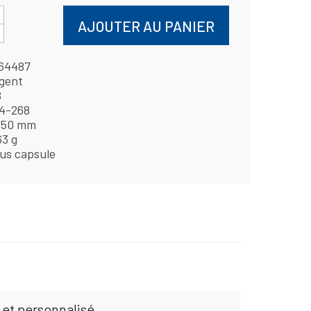
AJOUTER AU PANIER
64487
gent
B
4-268
,50 mm
63 g
us capsule
 et personnalisé