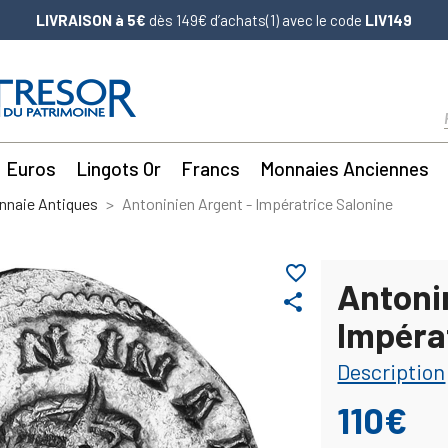
LIVRAISON à 5€
dès 149€ d’achats(1) avec le code
LIV149
Euros
Lingots Or
Francs
Monnaies Anciennes
nnaie Antiques
Antoninien Argent - Impératrice Salonine
favorite_border
Antoni
share
Impéra
Description
110€