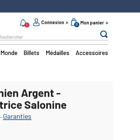
Connexion
Mon panier
0
1
Monde
Billets
Médailles
Accessoires
nien Argent -
trice Salonine
Garanties
-