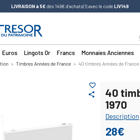
LIVRAISON à 5€
dès 149€ d’achats(1) avec le code
LIV149
Euros
Lingots Or
Francs
Monnaies Anciennes
tion
Timbres Années de France
40 timbres Années de France
favorite_border
40 tim
share
1970
Description
28€