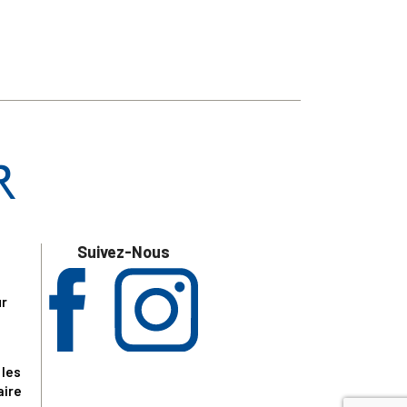
Suivez-Nous
ur
 les
aire