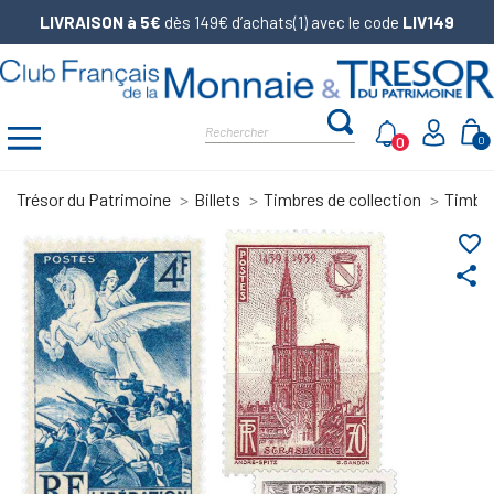
LIVRAISON à 5€
dès 149€ d’achats(1) avec le code
LIV149
0
0
Trésor du Patrimoine
Billets
Timbres de collection
Timbre
favorite_border
share