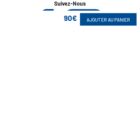
Suivez-Nous
90€
AJOUTER AU PANIER
Toute commande est sujette à notre acceptation et livrable dans la