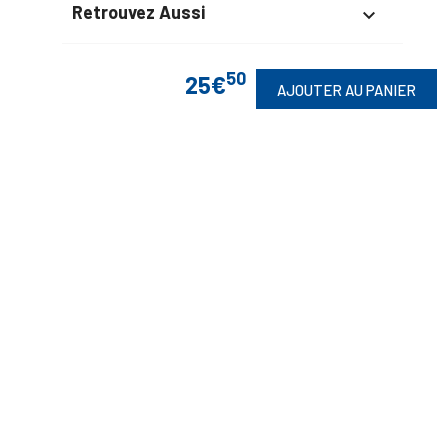
Retrouvez Aussi

50
25€
AJOUTER AU PANIER
Suivez-Nous