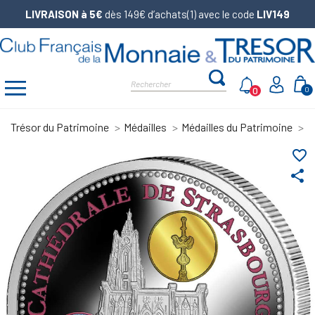
LIVRAISON à 5€
dès 149€ d’achats(1) avec le code
LIV149
0
0
Trésor du Patrimoine
Médailles
Médailles du Patrimoine
P
favorite_border
share