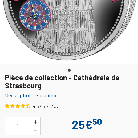
Pièce de collection - Cathédrale de
Strasbourg
Description
Garanties
-
4.5
/
5
-
2
avis
50
+
25€
1
−