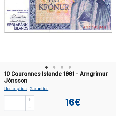
10 Couronnes Islande 1961 - Arngrímur
Jónsson
Description
Garanties
-
+
16€
1
−