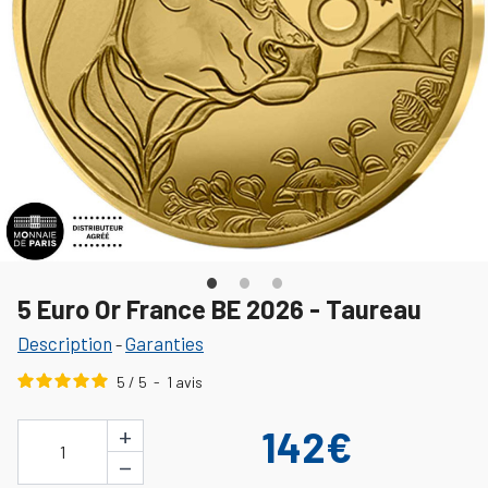
5 Euro Or France BE 2026 - Taureau
Description
Garanties
-
5
/
5
-
1
avis
+
142€
1
−