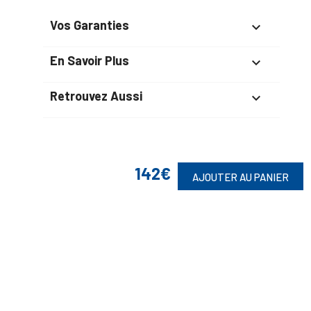
Vos Garanties

En Savoir Plus

Retrouvez Aussi

142€
Suivez-Nous
AJOUTER AU PANIER