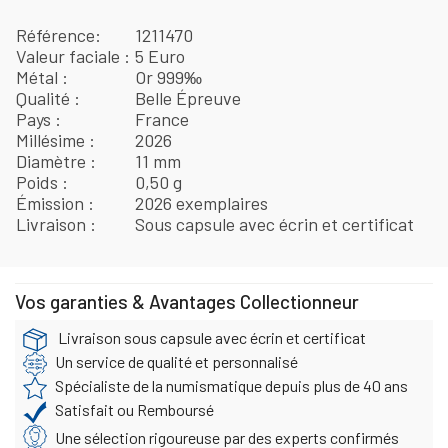
Référence
1211470
Valeur faciale
5 Euro
Métal
Or 999‰
Qualité
Belle Épreuve
Pays
France
Millésime
2026
Diamètre
11 mm
Poids
0,50 g
Émission
2026 exemplaires
Livraison
Sous capsule avec écrin et certificat
Vos garanties & Avantages Collectionneur
Livraison sous capsule avec écrin et certificat
Un service de qualité et personnalisé
Spécialiste de la numismatique depuis plus de 40 ans
Satisfait ou Remboursé
Une sélection rigoureuse par des experts confirmés