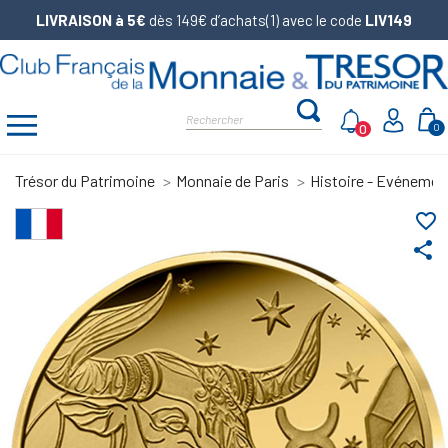
LIVRAISON à 5€
dès 149€ d’achats(1) avec le code
LIV149
0
0
Trésor du Patrimoine
Monnaie de Paris
Histoire - Evénemen
favorite_border
share