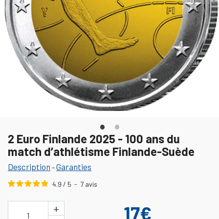
2 Euro Finlande 2025 - 100 ans du
match d’athlétisme Finlande-Suède
Description
Garanties
-
4.9
/
5
-
7
avis
+
17€
1