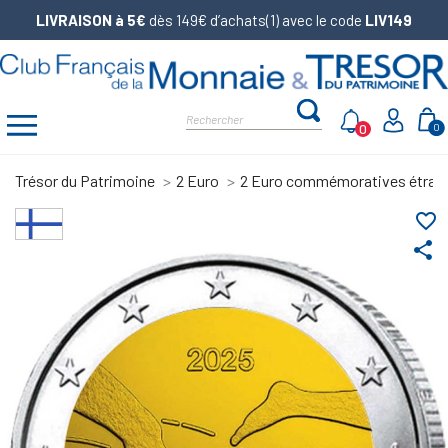
LIVRAISON à 5€
dès 149€ d’achats(1) avec le code
LIV149
0
0
Trésor du Patrimoine
2 Euro
2 Euro commémoratives étran
favorite_border
share