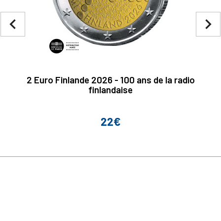
navigate_before
navigate_next
2 Euro Finlande 2026 - 100 ans de la radio
finlandaise
22€
Prix