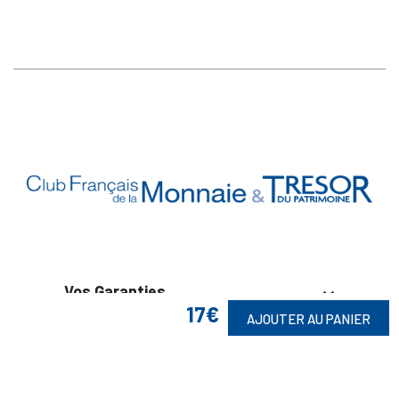
Vos Garanties

17€
AJOUTER AU PANIER
En Savoir Plus

Retrouvez Aussi
