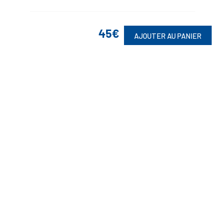
45€
AJOUTER AU PANIER
Suivez-Nous
Toute commande est sujette à notre acceptation et livrable dans la