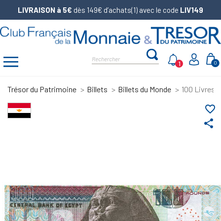
LIVRAISON à 5€
dès 149€ d’achats(1) avec le code
LIV149
1
0
Trésor du Patrimoine
Billets
Billets du Monde
100 Livres 
favorite_border
share