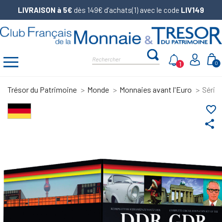
LIVRAISON à 5€
dès 149€ d’achats(1) avec le code
LIV149
1
0
Trésor du Patrimoine
Monde
Monnaies avant l'Euro
Série
favorite_border
share