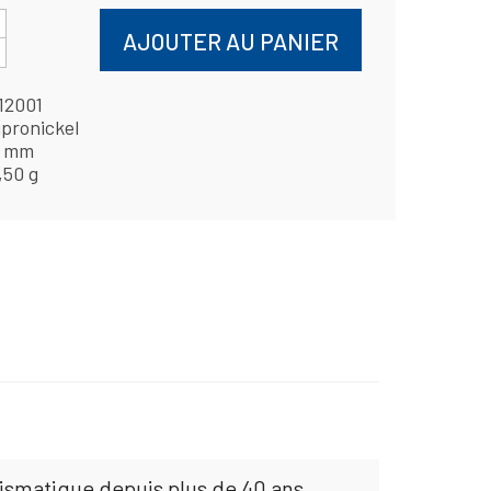
AJOUTER AU PANIER
12001
pronickel
4 mm
,50 g
mismatique depuis plus de 40 ans