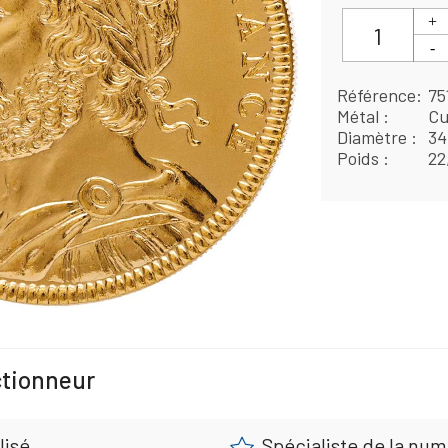
Référence
75
Métal
Cu
Diamètre
3
Poids
22
ctionneur
lisé
Spécialiste de la nu