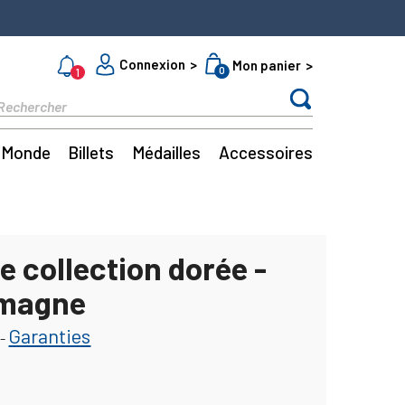
Connexion
Mon panier
0
1
Monde
Billets
Médailles
Accessoires
e collection dorée -
emagne
Garanties
-