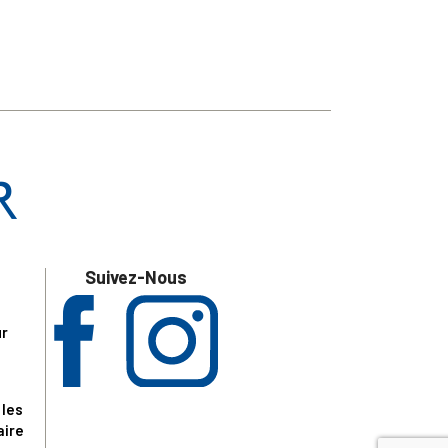
Suivez-Nous
ur
 les
aire