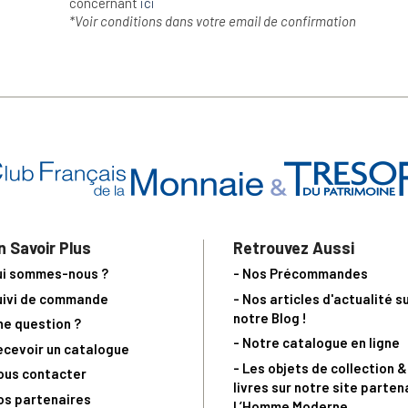
concernant
ici
*Voir conditions dans votre email de confirmation
n Savoir Plus
Retrouvez Aussi
ui sommes-nous ?
- Nos Précommandes
uivi de commande
- Nos articles d'actualité s
notre Blog !
ne question ?
- Notre catalogue en ligne
ecevoir un catalogue
- Les objets de collection &
ous contacter
livres sur notre site parten
os partenaires
L’Homme Moderne