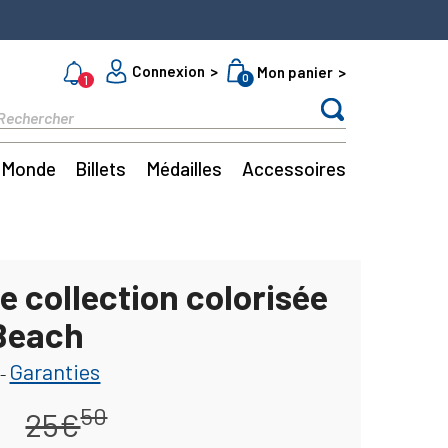
Connexion
Mon panier
0
1
Monde
Billets
Médailles
Accessoires
e collection colorisée
 Beach
Garanties
-
50
25€