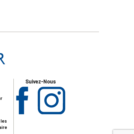
Suivez-Nous
ur
 les
aire