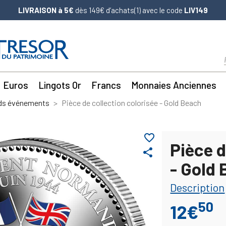
LIVRAISON à 5€
dès 149€ d’achats(1) avec le code
LIV149
Euros
Lingots Or
Francs
Monnaies Anciennes
nds événements
Pièce de collection colorisée - Gold Beach
favorite_border
Pièce d
share
- Gold
Description
50
12€