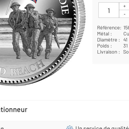
Référence
15
Métal
Cu
Diamètre
41
Poids
31
Livraison
So
ctionneur
ce
Un service de qualité