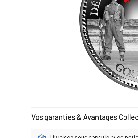
Vos garanties & Avantages Colle
Livraison sous capsule avec noti