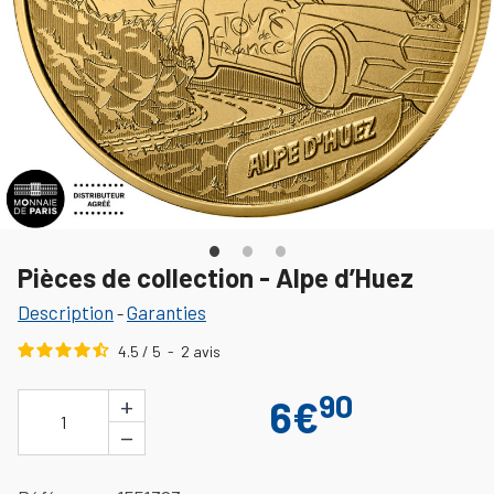
Pièces de collection - Alpe d’Huez
Description
Garanties
-
4.5
/
5
-
2
avis
90
+
6€
1
−