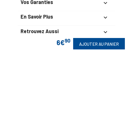
Vos Garanties

En Savoir Plus

Retrouvez Aussi

90
6€
AJOUTER AU PANIER
Suivez-Nous