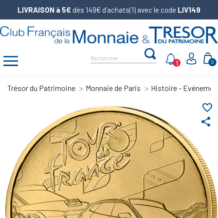
LIVRAISON à 5€
dès 149€ d’achats(1) avec le code
LIV149
1
0
Trésor du Patrimoine
Monnaie de Paris
Histoire - Evénemen
favorite_border
share