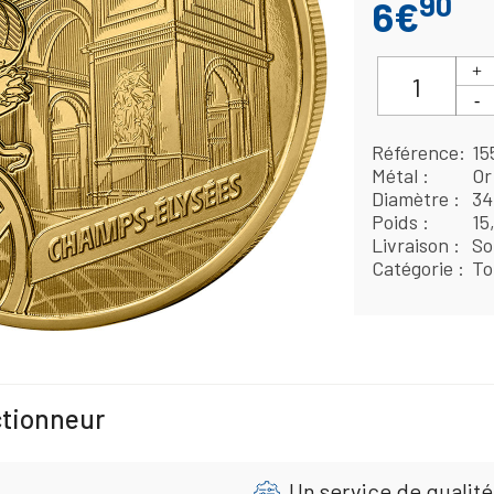
90
6€
Référence
15
Métal
Or
Diamètre
3
Poids
15
Livraison
So
Catégorie
To
ctionneur
Un service de qualité