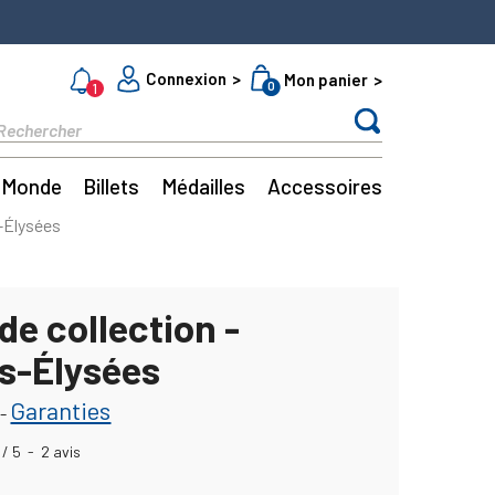
Connexion
Mon panier
0
1
Monde
Billets
Médailles
Accessoires
-Élysées
de collection -
-Élysées
Garanties
-
/
5
-
2
avis