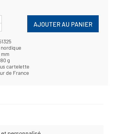
AJOUTER AU PANIER
51325
 nordique
4 mm
,80 g
us cartelette
ur de France
 et personnalisé