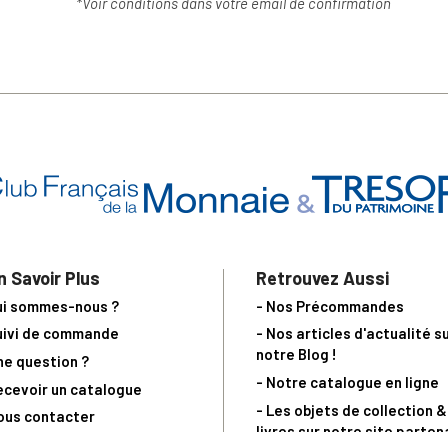
*Voir conditions dans votre email de confirmation
n Savoir Plus
Retrouvez Aussi
ui sommes-nous ?
- Nos Précommandes
uivi de commande
- Nos articles d'actualité s
notre Blog !
ne question ?
- Notre catalogue en ligne
ecevoir un catalogue
- Les objets de collection &
ous contacter
livres sur notre site parten
os partenaires