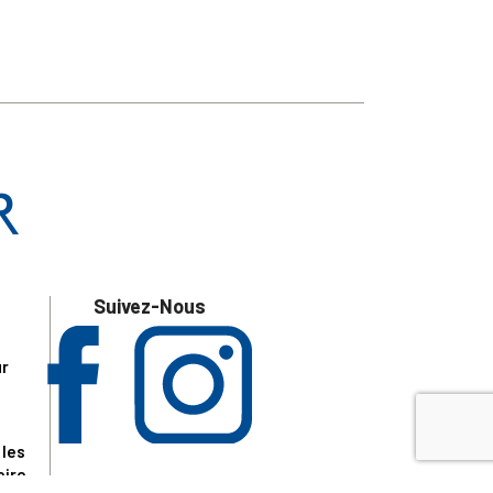
Suivez-Nous
ur
 les
aire