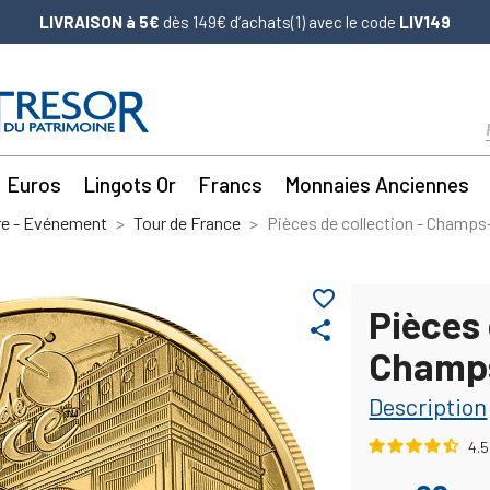
LIVRAISON à 5€
dès 149€ d’achats(1) avec le code
LIV149
Euros
Lingots Or
Francs
Monnaies Anciennes
re - Evénement
Tour de France
Pièces de collection - Champs
favorite_border
Pièces 
share
Champs
Description
4.5