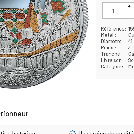
Référence
15
Métal
Cu
Diamètre
41
Poids
31
Tranche
Ca
Livraison
So
Catégorie
Mé
ctionneur
tice historique
Un service de qualité