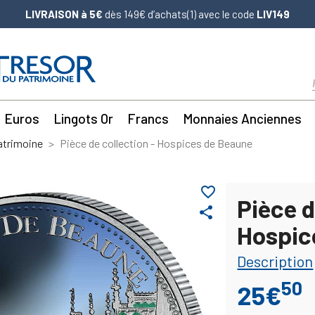
LIVRAISON à 5€
dès 149€ d’achats(1) avec le code
LIV149
Euros
Lingots Or
Francs
Monnaies Anciennes
atrimoine
Pièce de collection - Hospices de Beaune
favorite_border
Pièce d
share
Hospic
Description
50
25€