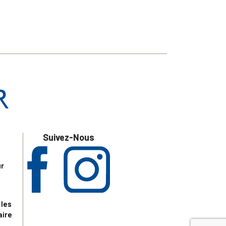
Suivez-Nous
ur
 les
aire