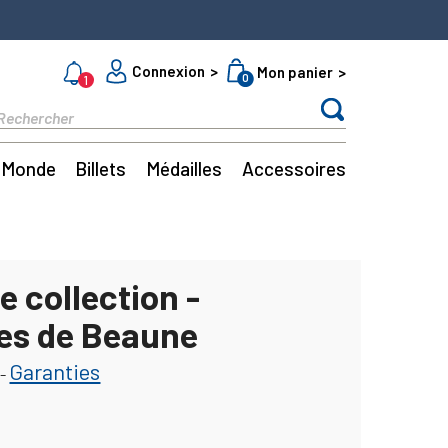
Connexion
Mon panier
0
1
Monde
Billets
Médailles
Accessoires
e collection -
es de Beaune
Garanties
-