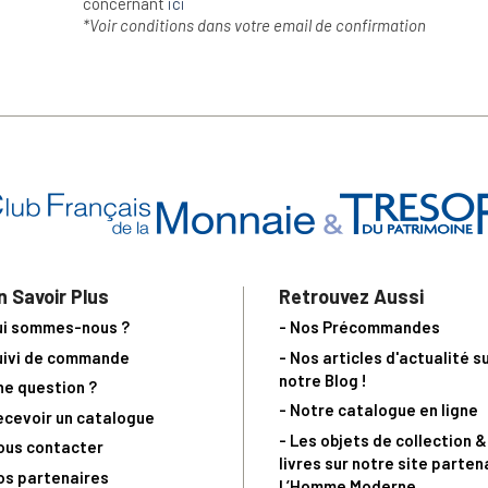
concernant
ici
*Voir conditions dans votre email de confirmation
n Savoir Plus
Retrouvez Aussi
ui sommes-nous ?
- Nos Précommandes
uivi de commande
- Nos articles d'actualité s
notre Blog !
ne question ?
- Notre catalogue en ligne
ecevoir un catalogue
- Les objets de collection &
ous contacter
livres sur notre site parten
os partenaires
L’Homme Moderne