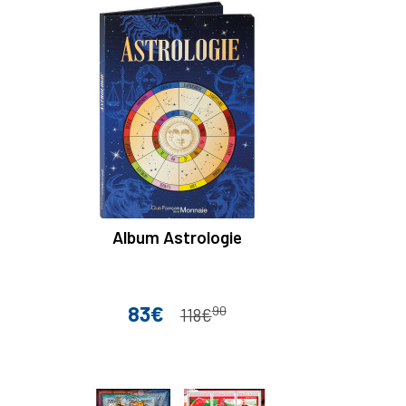
Album Astrologie
83€
90
Prix
Prix de base
118€