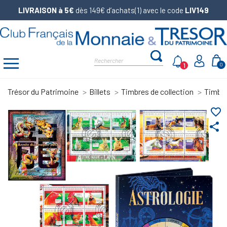
LIVRAISON à 5€
dès 149€ d’achats(1) avec le code
LIV149
1
0
Trésor du Patrimoine
Billets
Timbres de collection
Timbre
favorite_border
share