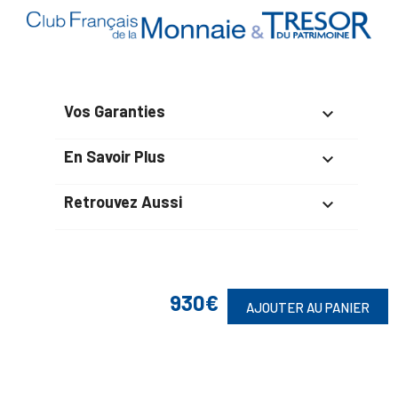
Vos Garanties

En Savoir Plus

Retrouvez Aussi

Suivez-Nous
930€
AJOUTER AU PANIER