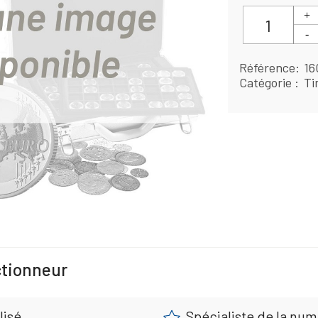
Référence
16
Catégorie
Ti
ctionneur
lisé
Spécialiste de la nu