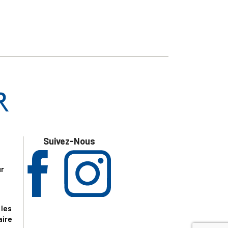
Suivez-Nous
ur
 les
aire