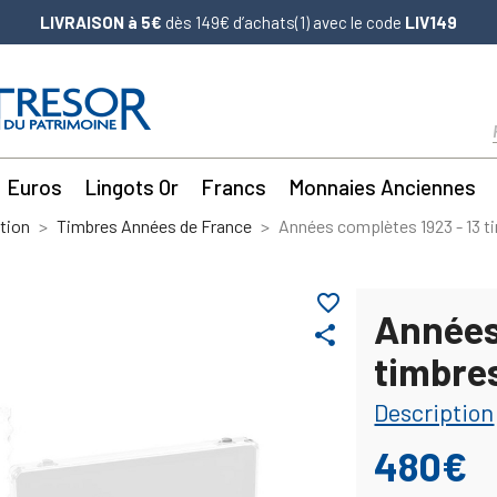
LIVRAISON à 5€
dès 149€ d’achats(1) avec le code
LIV149
Euros
Lingots Or
Francs
Monnaies Anciennes
tion
Timbres Années de France
Années complètes 1923 - 13 t
favorite_border
Années
share
timbre
Description
480€