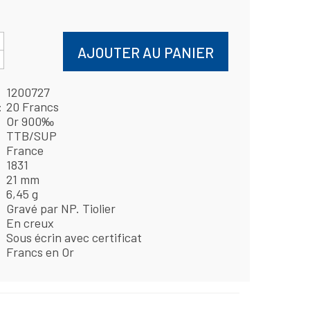
AJOUTER AU PANIER
1200727
20 Francs
Or 900‰
TTB/SUP
France
1831
21 mm
6,45 g
Gravé par NP. Tiolier
En creux
Sous écrin avec certificat
Francs en Or