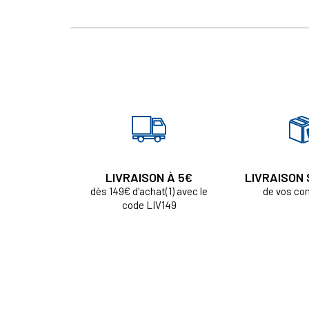
LIVRAISON À 5€
LIVRAISON
dès 149€ d'achat(1) avec le
de vos c
code LIV149