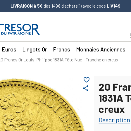
LIVRAISON à 5€
dès 149€ d’achats(1) avec le code
LIV149
Euros
Lingots Or
Francs
Monnaies Anciennes
20 Francs Or Louis-Philippe 1831A Tête Nue - Tranche en creux
favorite_border
20 Fra
share
1831A T
creux
Description