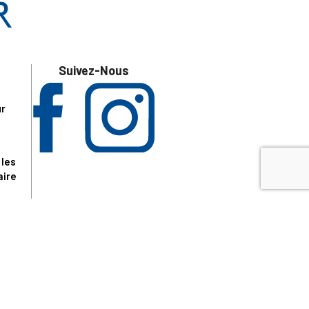
Suivez-Nous
ur
 les
aire