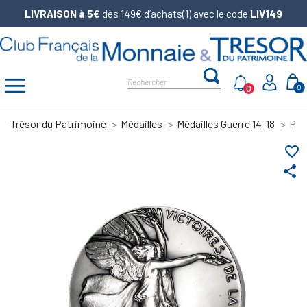
LIVRAISON à 5€
dès 149€ d’achats(1) avec le code
LIV149
0
0
Trésor du Patrimoine
Médailles
Médailles Guerre 14-18
Pièc
favorite_border
share