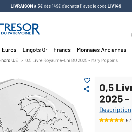
LIVRAISON à 5€
dès 149€ d’achats(1) avec le code
LIV149
Euros
Lingots Or
Francs
Monnaies Anciennes
 hors U.E
0,5 Livre Royaume-Uni BU 2025 - Mary Poppins
favorite_border
0,5 Li
share
2025 -
Description
5
/