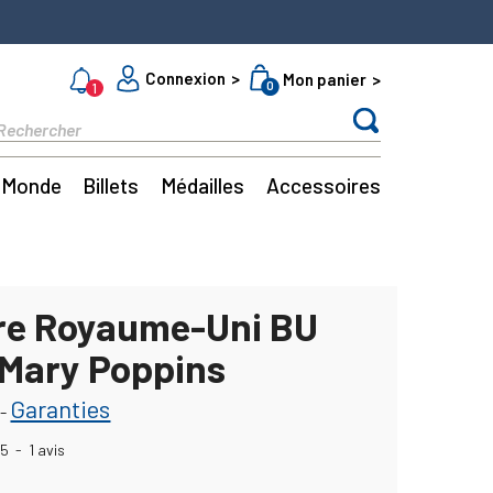
Connexion
Mon panier
0
1
Monde
Billets
Médailles
Accessoires
vre Royaume-Uni BU
 Mary Poppins
Garanties
-
5
-
1
avis