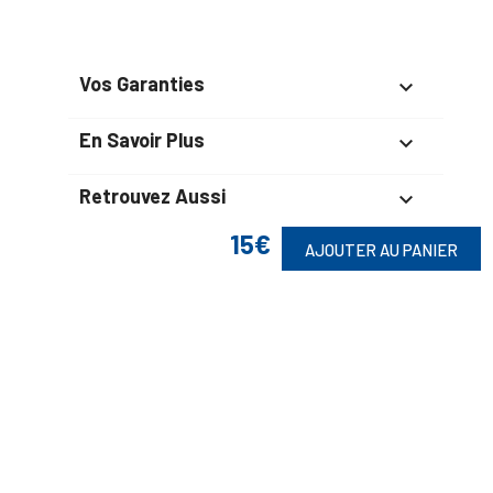
Vos Garanties

En Savoir Plus

Retrouvez Aussi

15€
AJOUTER AU PANIER
Suivez-Nous