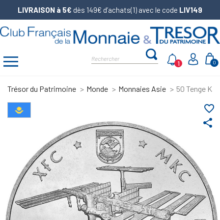
LIVRAISON à 5€
dès 149€ d’achats(1) avec le code
LIV149
1
0
Trésor du Patrimoine
Monde
Monnaies Asie
50 Tenge Kaza
favorite_border
share