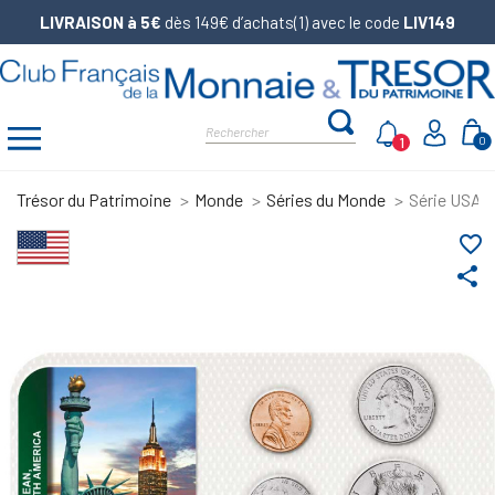
LIVRAISON à 5€
dès 149€ d’achats(1) avec le code
LIV149
1
0
Trésor du Patrimoine
Monde
Séries du Monde
Série USA 1
favorite_border
share