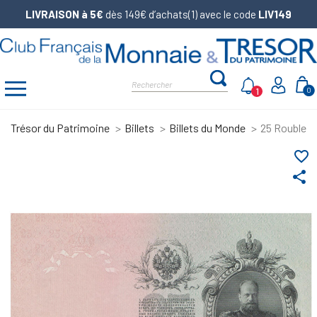
LIVRAISON à 5€
dès 149€ d’achats(1) avec le code
LIV149
1
0
Trésor du Patrimoine
Billets
Billets du Monde
25 Roubles 
favorite_border
share