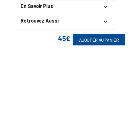
En Savoir Plus

Retrouvez Aussi

45€
AJOUTER AU PANIER
Suivez-Nous