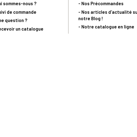
ui sommes-nous ?
- Nos Précommandes
uivi de commande
- Nos articles d'actualité s
notre Blog !
ne question ?
- Notre catalogue en ligne
ecevoir un catalogue
- Les objets de collection &
ous contacter
livres sur notre site parten
os partenaires
L’Homme Moderne
nde est sujette à notre acceptation et livrable dans la limite des stocks 
 la livraison à 5 Euros dès 149 Euros d’achat, pour toute commande passée 
précommandes. Code non cumulable avec tout autre Code Privilège.
(a) 0 892 680 165 : 0,40€/min + prix d'un appel