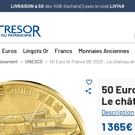
LIVRAISON à 5€
dès 149€ d’achats(1) avec le code
LIV149
Euros
Lingots Or
Francs
Monnaies Anciennes
Monument
UNESCO
50 Euro Or France BE 2025 - Le château de
favorite_border
50 Eur
share
Le châ
Description
1 365€