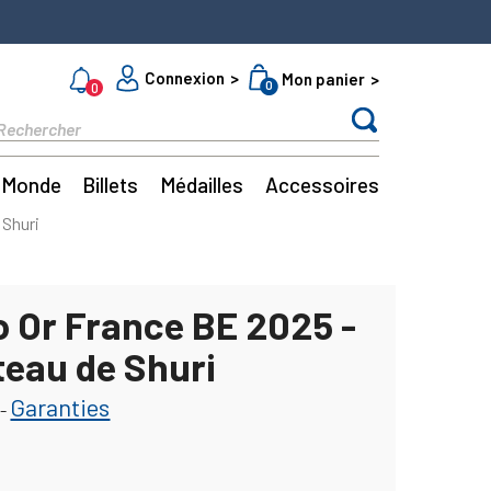
Connexion
Mon panier
0
0
Monde
Billets
Médailles
Accessoires
 Shuri
o Or France BE 2025 -
teau de Shuri
Garanties
-