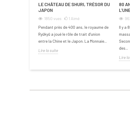
LE CHÂTEAU DE SHURI, TRÉSOR DU
80 A
JAPON
L’UN
1850
vues
1
Aimé
96
Pendant près de 400 ans, le royaume de
Il y a 
Ryūkyū a joué le rôle de trait d’union
massac
entre la Chine et le Japon. La Monnaie...
Second
des...
Lire la suite
Lire la