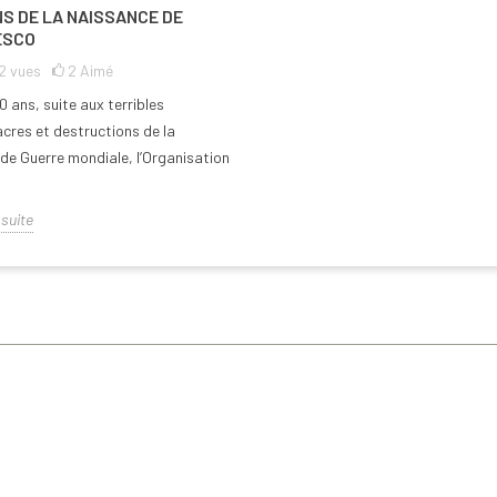
NS DE LA NAISSANCE DE
ESCO
2
vues
2
Aimé
80 ans, suite aux terribles
res et destructions de la
e Guerre mondiale, l’Organisation
 suite