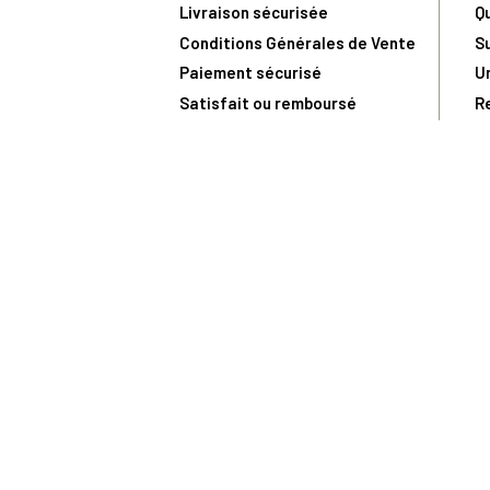
Livraison sécurisée
Q
Conditions Générales de Vente
S
Paiement sécurisé
U
Satisfait ou remboursé
R
N
N
Toute comma
(1) Avec le code Privilège
LIV149
vous bénéficiez de