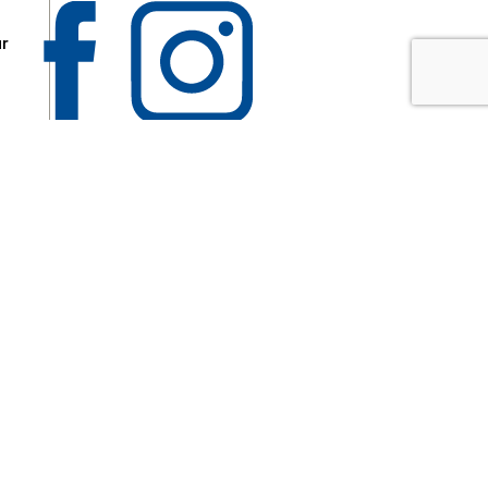
ur
 les
aire
disponibles.
sur le site tresordupatrimoine.fr, hors produits en