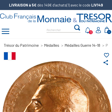
LIVRAISON à 5€
dès 149€ d’achats(1) avec le code
LIV149
1
0
Trésor du Patrimoine
Médailles
Médailles Guerre 14-18
Piè
favorite_border
share