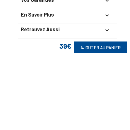

En Savoir Plus

Retrouvez Aussi

39€
AJOUTER AU PANIER
Suivez-Nous