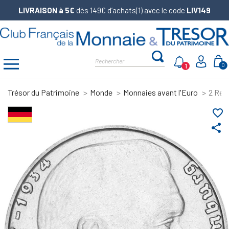
LIVRAISON à 5€
dès 149€ d’achats(1) avec le code
LIV149
1
0
Trésor du Patrimoine
Monde
Monnaies avant l'Euro
2 Rei
favorite_border
share