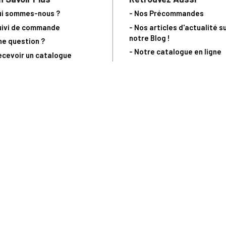
ui sommes-nous ?
- Nos Précommandes
uivi de commande
- Nos articles d'actualité s
notre Blog !
ne question ?
- Notre catalogue en ligne
ecevoir un catalogue
- Les objets de collection &
ous contacter
livres sur notre site parten
os partenaires
L’Homme Moderne
nde est sujette à notre acceptation et livrable dans la limite des stocks 
 la livraison à 5 Euros dès 149 Euros d’achat, pour toute commande passée 
précommandes. Code non cumulable avec tout autre Code Privilège.