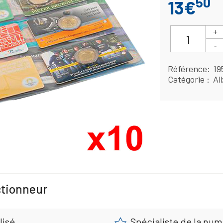
50
13€
Référence
19
Catégorie
Al
ctionneur
lisé
Spécialiste de la nu