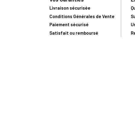
Livraison sécurisée
Q
Conditions Générales de Vente
S
Paiement sécurisé
U
Satisfait ou remboursé
R
N
N
Toute comma
(1) Avec le code Privilège
LIV149
vous bénéficiez de