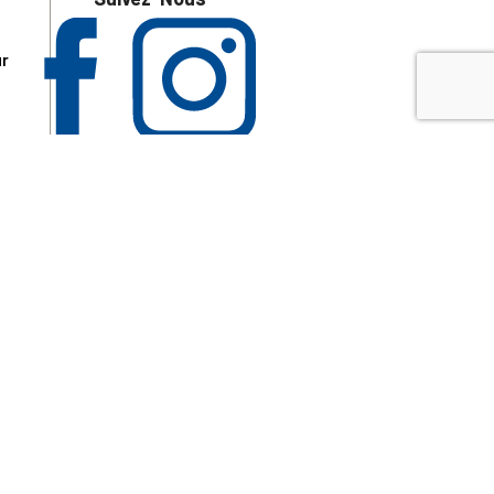
ur
 les
aire
disponibles.
sur le site tresordupatrimoine.fr, hors produits en