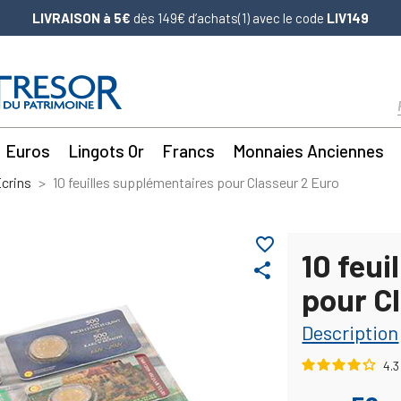
LIVRAISON à 5€
dès 149€ d’achats(1) avec le code
LIV149
Euros
Lingots Or
Francs
Monnaies Anciennes
crins
10 feuilles supplémentaires pour Classeur 2 Euro
favorite_border
10 feui
share
pour C
Description
4.3