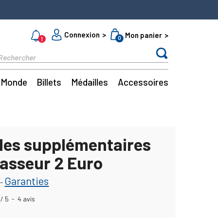
Connexion
Mon panier
0
1
Monde
Billets
Médailles
Accessoires
lles supplémentaires
lasseur 2 Euro
Garanties
-
/
5
-
4
avis