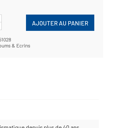
AJOUTER AU PANIER
51028
bums & Ecrins
mismatique depuis plus de 40 ans