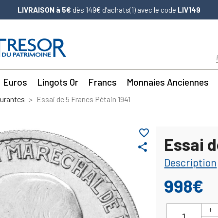
LIVRAISON à 5€
dès 149€ d’achats(1) avec le code
LIV149
Euros
Lingots Or
Francs
Monnaies Anciennes
ourantes
Essai de 5 Francs Pétain 1941
favorite_border
Essai d
share
Description
998€