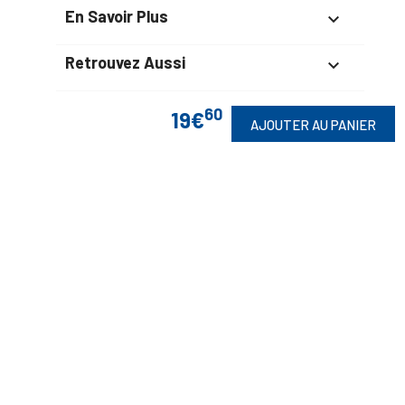
En Savoir Plus

Retrouvez Aussi

60
19€
AJOUTER AU PANIER
Suivez-Nous