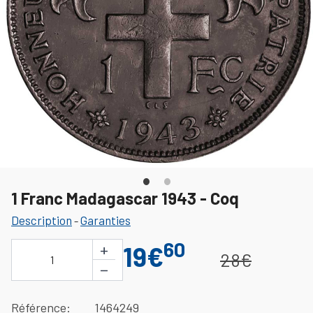
1 Franc Madagascar 1943 - Coq
Description
Garanties
-
60
+
19€
28€
1
−
Référence
1464249