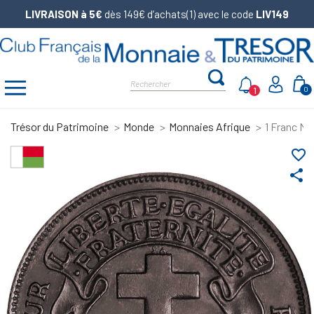
LIVRAISON à 5€
dès 149€ d’achats(1) avec le code
LIV149
1
0
Trésor du Patrimoine
Monde
Monnaies Afrique
1 Franc Ma
favorite_border
share