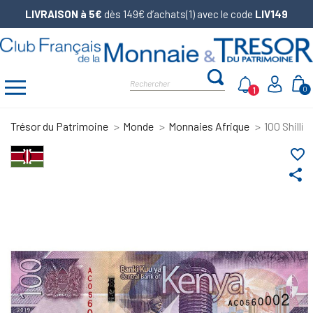
LIVRAISON à 5€
dès 149€ d’achats(1) avec le code
LIV149
1
0
Trésor du Patrimoine
Monde
Monnaies Afrique
100 Shilli
favorite_border
share