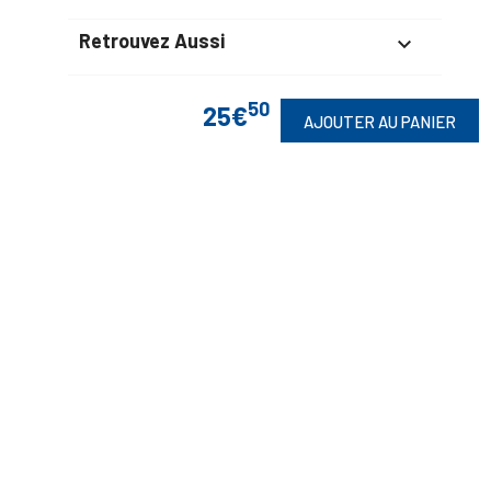
Retrouvez Aussi

50
25€
AJOUTER AU PANIER
Suivez-Nous