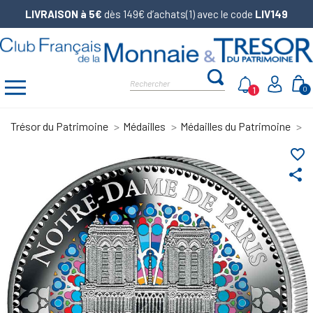
LIVRAISON à 5€
dès 149€ d’achats(1) avec le code
LIV149
1
0
Trésor du Patrimoine
Médailles
Médailles du Patrimoine
P
favorite_border
share