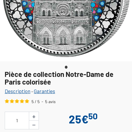
Pièce de collection Notre-Dame de
Paris colorisée
Description
Garanties
-
5
/
5
-
5
avis
50
+
25€
1
−