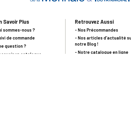
n Savoir Plus
Retrouvez Aussi
ui sommes-nous ?
- Nos Précommandes
uivi de commande
- Nos articles d'actualité s
notre Blog !
ne question ?
- Notre catalogue en ligne
ecevoir un catalogue
- Les objets de collection &
ous contacter
livres sur notre site parten
os partenaires
L’Homme Moderne
nde est sujette à notre acceptation et livrable dans la limite des stocks 