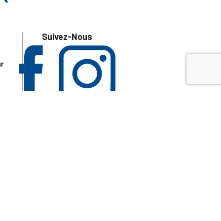
Suivez-Nous
ur
 les
aire
disponibles.