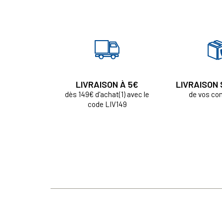
LIVRAISON À 5€
LIVRAISON
dès 149€ d'achat(1) avec le
de vos c
code LIV149