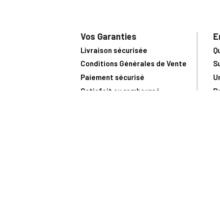
Vos Garanties
E
Livraison sécurisée
Q
Conditions Générales de Vente
S
Paiement sécurisé
U
Satisfait ou remboursé
R
N
N
Toute comma