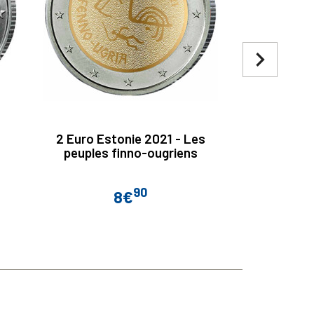
navigate_next
2 Euro Estonie 2021 - Les
2 Euro Sain
peuples finno-ougriens
Année in
to
90
8€
Prix