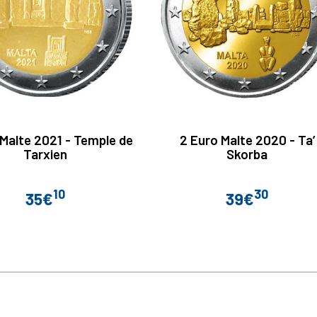
 Malte 2021 - Temple de
2 Euro Malte 2020 - Ta’
Tarxien
Skorba
10
30
35€
39€
Prix
Prix