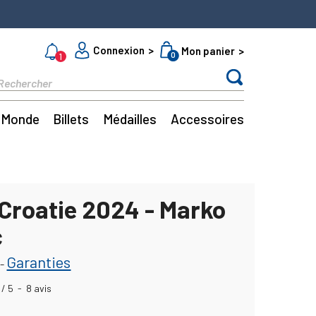
Connexion
Mon panier
0
1
Monde
Billets
Médailles
Accessoires
 Croatie 2024 - Marko
ć
Garanties
-
/
5
-
8
avis