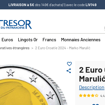
LIVRAISON à 5€
dès 149€ d’achats(1) avec le code
LIV149
Euros
Lingots Or
Francs
Monnaies Anciennes
atives étrangères
2 Euro Croatie 2024 - Marko Marulić
favorite_border
2 Euro
share
Maruli
Description
4.4