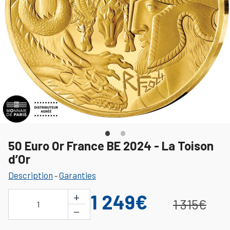
50 Euro Or France BE 2024 - La Toison
d’Or
Description
Garanties
-
+
1 249€
1 315€
1
−