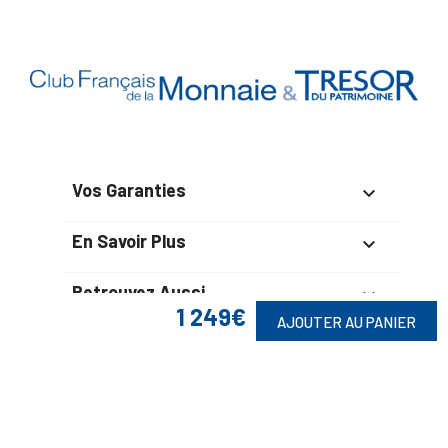
Vos Garanties

En Savoir Plus

Retrouvez Aussi

1 249€
AJOUTER AU PANIER
Suivez-Nous