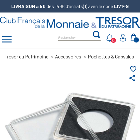
LIVRAISON à 5€
dès 149€ d’achats(1) avec le code
LIV149
0
0
Trésor du Patrimoine
Accessoires
Pochettes & Capsules
favorite_border
share