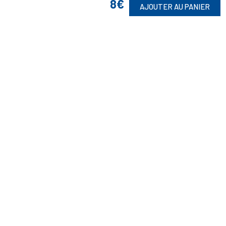
8€
AJOUTER AU PANIER
Suivez-Nous
Toute commande est sujette à notre acceptation et livrable dans la
limite des stocks disponibles.
(1) Avec le code Privilège
LIV149
vous bénéficiez de la livraison à 5
Euros dès 149 Euros d’achat, pour toute commande passée sur le site