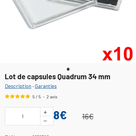
Lot de capsules Quadrum 34 mm
Description
Garanties
-
5
/
5
-
2
avis
+
8€
16€
1
−