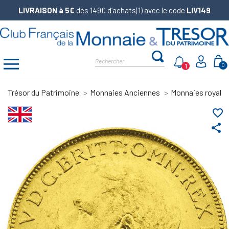
LIVRAISON à 5€
dès 149€ d’achats(1) avec le code
LIV149
1
0
Trésor du Patrimoine
Monnaies Anciennes
Monnaies royale
favorite_border
share