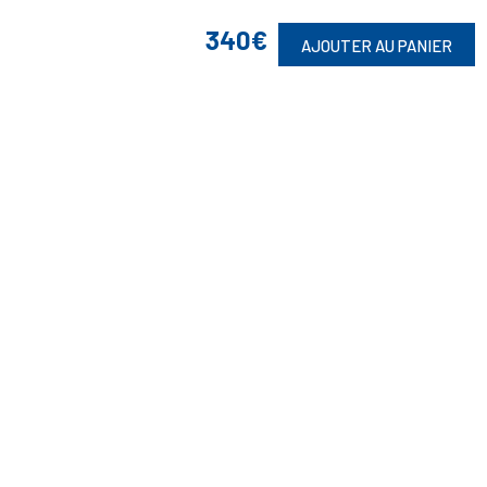
340€
AJOUTER AU PANIER
Suivez-Nous
Toute commande est sujette à notre acceptation et livrable dans la
limite des stocks disponibles.