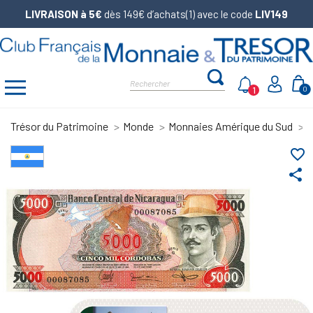
LIVRAISON à 5€
dès 149€ d’achats(1) avec le code
LIV149
1
0
Trésor du Patrimoine
Monde
Monnaies Amérique du Sud
L
favorite_border
share