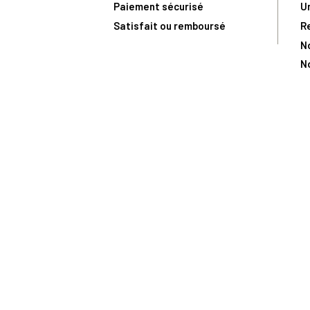
Paiement sécurisé
U
Satisfait ou remboursé
R
N
N
Toute comma
(1) Avec le code Privilège
LIV149
vous bénéficiez de