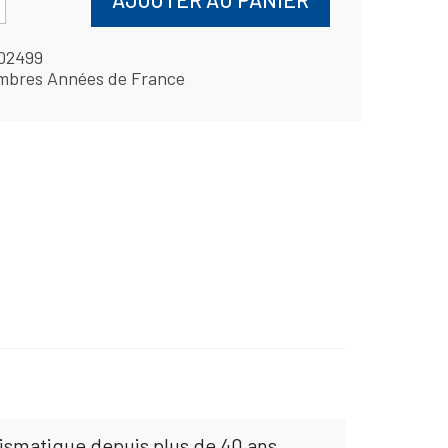
02499
mbres Années de France
mismatique depuis plus de 40 ans