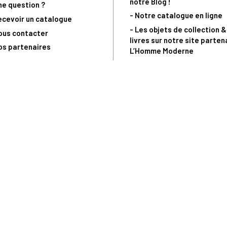
notre Blog !
ne question ?
- Notre catalogue en ligne
ecevoir un catalogue
- Les objets de collection &
ous contacter
livres sur notre site parten
os partenaires
L’Homme Moderne
nde est sujette à notre acceptation et livrable dans la limite des stocks 
 la livraison à 5 Euros dès 149 Euros d’achat, pour toute commande passée 
précommandes. Code non cumulable avec tout autre Code Privilège.
(a) 0 892 680 165 : 0,40€/min + prix d'un appel
Copyright © - Trésor du Patrimoine.fr - Tous droits réservés