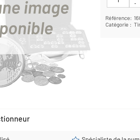
Référence
16
Catégorie
Ti
ctionneur
lisé
Spécialiste de la nu