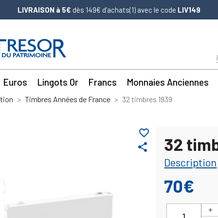
LIVRAISON à 5€
dès 149€ d’achats(1) avec le code
LIV149
Euros
Lingots Or
Francs
Monnaies Anciennes
tion
Timbres Années de France
32 timbres 1939
favorite_border
32 tim
share
Description
70€