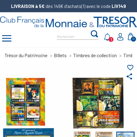
LIVRAISON à 5€
dès 149€ d’achats(1) avec le code
LIV149
1
0
Trésor du Patrimoine
Billets
Timbres de collection
Timbre
favorite_border
share