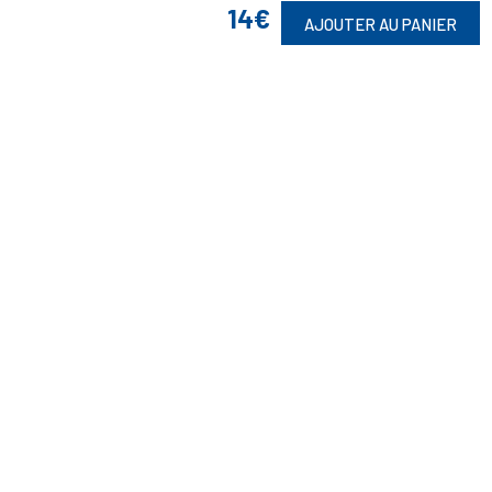
14€
AJOUTER AU PANIER
Toute commande est sujette à notre acceptation et livrable dans la
limite des stocks disponibles.
(1) Avec le code Privilège
LIV149
vous bénéficiez de la livraison à 5