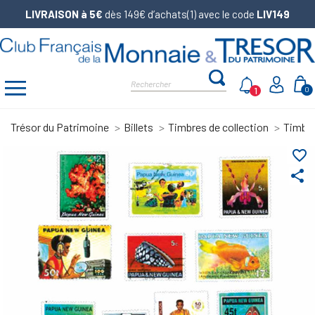
LIVRAISON à 5€
dès 149€ d’achats(1) avec le code
LIV149
1
0
Trésor du Patrimoine
Billets
Timbres de collection
Timbr
favorite_border
share