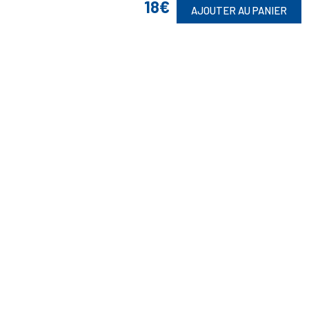
18€
AJOUTER AU PANIER
Suivez-Nous
Toute commande est sujette à notre acceptation et livrable dans la
limite des stocks disponibles.
(1) Avec le code Privilège
LIV149
vous bénéficiez de la livraison à 5
Euros dès 149 Euros d’achat, pour toute commande passée sur le site