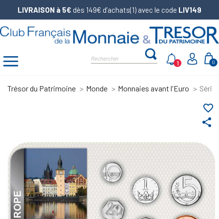
LIVRAISON à 5€
dès 149€ d’achats(1) avec le code
LIV149
1
0
Trésor du Patrimoine
Monde
Monnaies avant l'Euro
Série
favorite_border
share