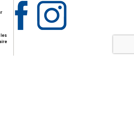
ur
 les
aire
disponibles.
sur le site tresordupatrimoine.fr, hors produits en