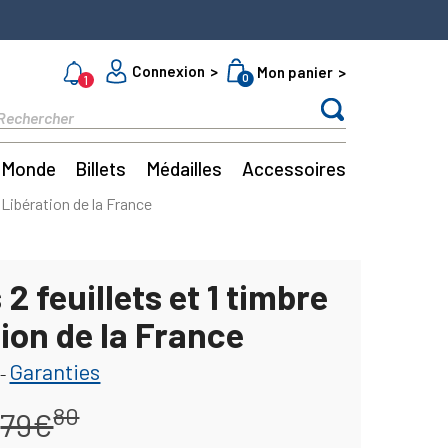
Connexion
Mon panier
0
1
Monde
Billets
Médailles
Accessoires
e Libération de la France
 2 feuillets et 1 timbre
ion de la France
Garanties
-
80
79€