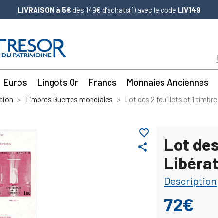
LIVRAISON à 5€
dès 149€ d’achats(1) avec le code
LIV149
Euros
Lingots Or
Francs
Monnaies Anciennes
tion
Timbres Guerres mondiales
Lot des 2 feuillets et 1 timbr
favorite_border
Lot des
share
Libérat
Description
72€