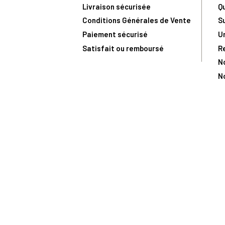
Livraison sécurisée
Q
Conditions Générales de Vente
S
Paiement sécurisé
U
Satisfait ou remboursé
R
N
N
Toute comma
(1) Avec le code Privilège
LIV149
vous bénéficiez de