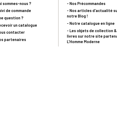
ui sommes-nous ?
- Nos Précommandes
uivi de commande
- Nos articles d'actualité s
notre Blog !
ne question ?
- Notre catalogue en ligne
ecevoir un catalogue
- Les objets de collection &
ous contacter
livres sur notre site parten
os partenaires
L’Homme Moderne
nde est sujette à notre acceptation et livrable dans la limite des stocks 
 la livraison à 5 Euros dès 149 Euros d’achat, pour toute commande passée 
précommandes. Code non cumulable avec tout autre Code Privilège.
(a) 0 892 680 165 : 0,40€/min + prix d'un appel