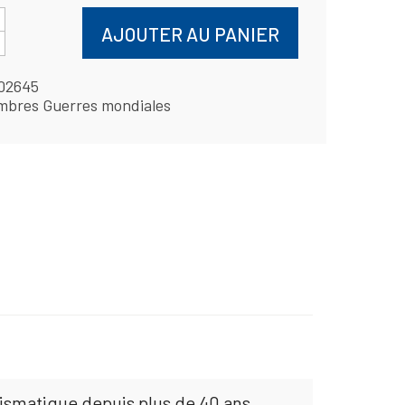
AJOUTER AU PANIER
02645
mbres Guerres mondiales
mismatique depuis plus de 40 ans