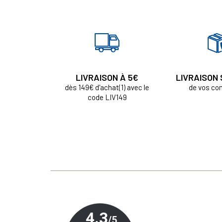
LIVRAISON À 5€
LIVRAISON
dès 149€ d'achat(1) avec le
de vos c
code LIV149