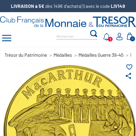
LIVRAISON à 5€
dès 149€ d’achats(1) avec le code
LIV149
1
0
Trésor du Patrimoine
Médailles
Médailles Guerre 39-45
Piè
favorite_border
share