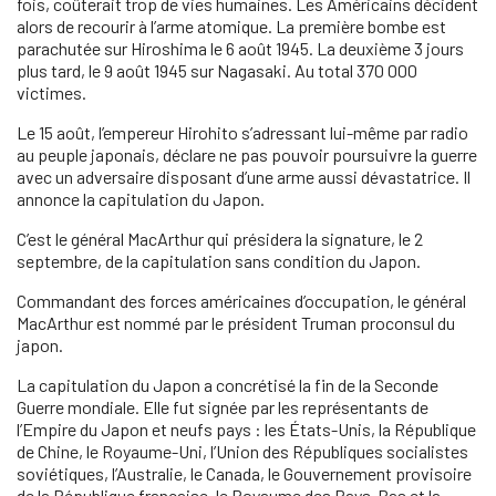
fois, coûterait trop de vies humaines. Les Américains décident
alors de recourir à l’arme atomique. La première bombe est
parachutée sur Hiroshima le 6 août 1945. La deuxième 3 jours
plus tard, le 9 août 1945 sur Nagasaki. Au total 370 000
victimes.
Le 15 août, l’empereur Hirohito s’adressant lui-même par radio
au peuple japonais, déclare ne pas pouvoir poursuivre la guerre
avec un adversaire disposant d’une arme aussi dévastatrice. Il
annonce la capitulation du Japon.
C’est le général MacArthur qui présidera la signature, le 2
septembre, de la capitulation sans condition du Japon.
Commandant des forces américaines d’occupation, le général
MacArthur est nommé par le président Truman proconsul du
japon.
La capitulation du Japon a concrétisé la fin de la Seconde
Guerre mondiale. Elle fut signée par les représentants de
l’Empire du Japon et neufs pays : les États-Unis, la République
de Chine, le Royaume-Uni, l’Union des Républiques socialistes
soviétiques, l’Australie, le Canada, le Gouvernement provisoire
de la République française, le Royaume des Pays-Bas et la