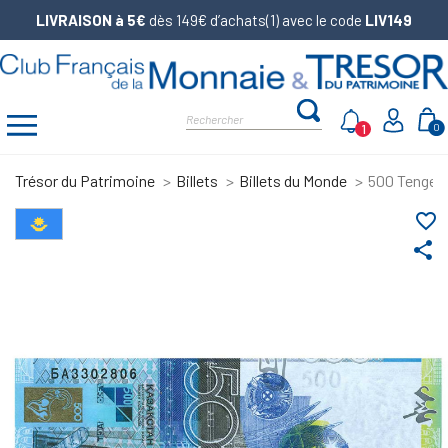
LIVRAISON à 5€
dès 149€ d’achats(1) avec le code
LIV149
1
0
Trésor du Patrimoine
Billets
Billets du Monde
500 Tenge K
favorite_border
share