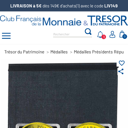
LIVRAISON à 5€
dès 149€ d’achats(1) avec le code
LIV149
1
0
Trésor du Patrimoine
Médailles
Médailles Présidents Républ
favorite_border
share