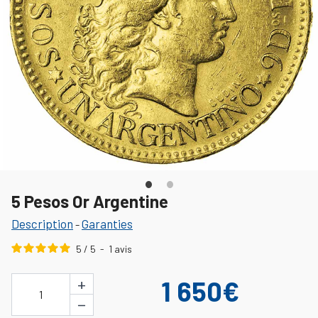
5 Pesos Or Argentine
Description
Garanties
-
5
/
5
-
1
avis
+
1 650€
1
−