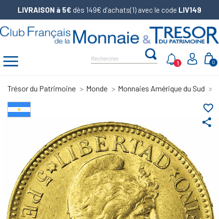
LIVRAISON à 5€
dès 149€ d’achats(1) avec le code
LIV149
1
0
Trésor du Patrimoine
Monde
Monnaies Amérique du Sud
5
favorite_border
share