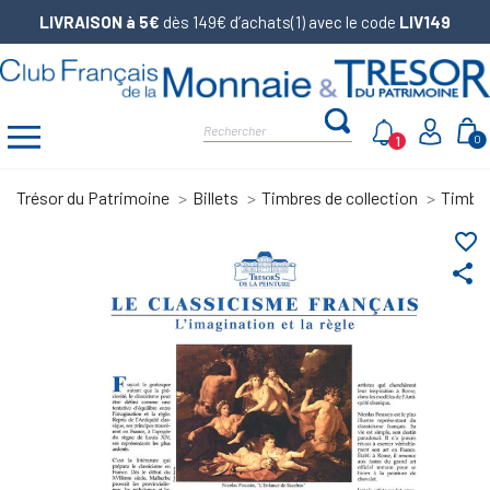
LIVRAISON à 5€
dès 149€ d’achats(1) avec le code
LIV149
1
0
Trésor du Patrimoine
Billets
Timbres de collection
Timbre
favorite_border
share